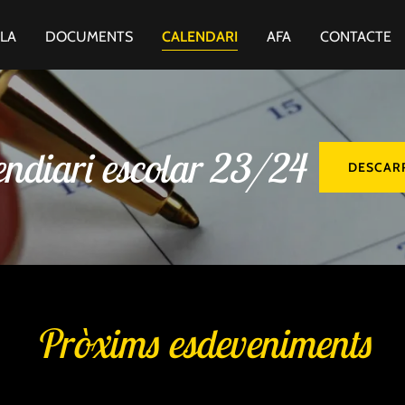
ULA
DOCUMENTS
CALENDARI
AFA
CONTACTE
endiari escolar 23/24
DESCAR
Pròxims esdeveniments